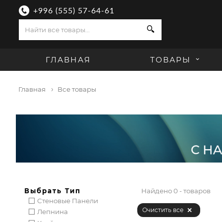
+996 (555) 57-64-61
Поиск
ГЛАВНАЯ
ТОВАРЫ
Главная
Все товары
Выбрать
Тип
Найдено
0 - товаров
Стеновые Панели
Очистить все
Лепнина