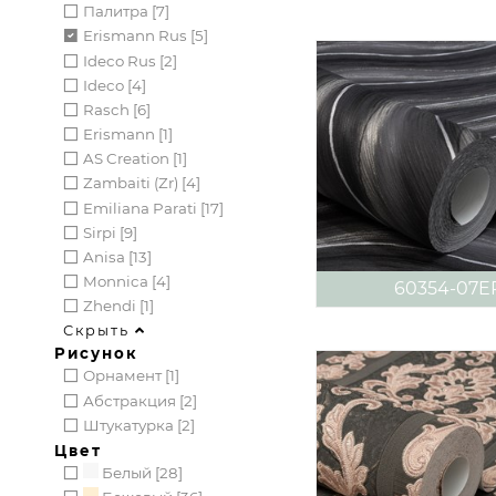
Палитра [7]
Erismann Rus [5]
Ideco Rus [2]
Ideco [4]
Rasch [6]
Erismann [1]
AS Creation [1]
Zambaiti (zr) [4]
Emiliana Parati [17]
Sirpi [9]
Anisa [13]
Monnica [4]
60354-07E
Zhendi [1]
Скрыть
Рисунок
Орнамент [1]
Абстракция [2]
Штукатурка [2]
Цвет
Белый [28]