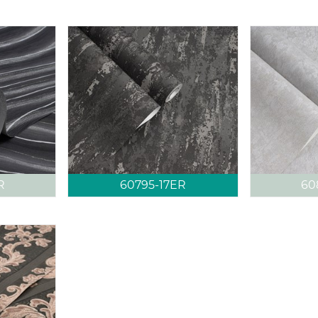
R
60795-17ER
60