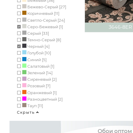
Бежевый [36]
Бежево-Серый [27]
Коричневый [11]
Светло-Серый [24]
Серо-Бежевый [1]
3646-8ER
Серый [33]
Темно-Серый [8]
Черный [4]
Голубой [10]
Синий [5]
Салатовый [1]
Зеленый [14]
Сиреневый [2]
Розовый [7]
Оранжевый [1]
Разноцветный [2]
Тауп [11]
Скрыть
Обои оптом 