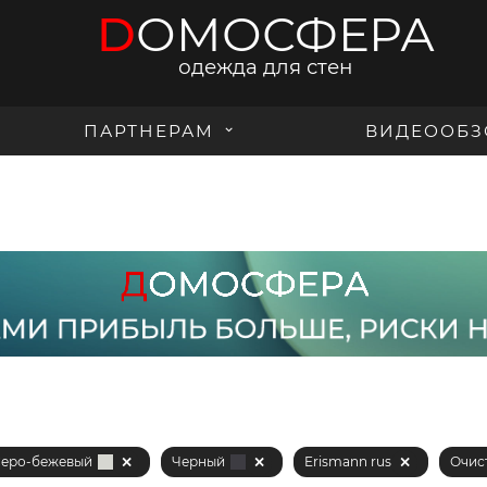
D
ОМОСФЕРА
одежда для стен
ПАРТНЕРАМ
ВИДЕООБЗ
еро-бежевый
Черный
Erismann rus
Очис