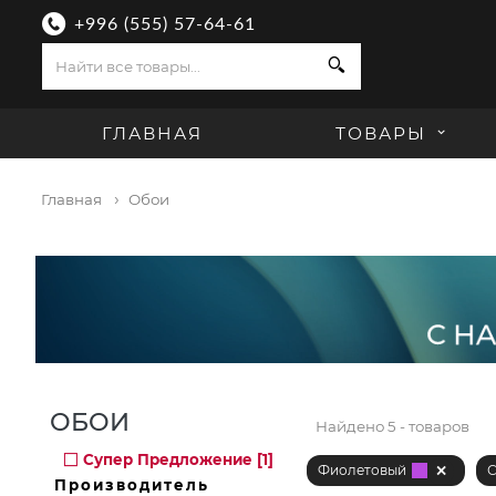
+996 (555) 57-64-61
Поиск
ГЛАВНАЯ
ТОВАРЫ
Главная
Обои
ОБОИ
Найдено
5 - товаров
Супер Предложение [1]
Фиолетовый
С
Производитель