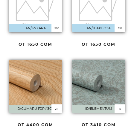
AN/БУХАРА
AN/ШАХНОЗА
520
551
ОТ
1650 СОМ
ОТ
1650 СОМ
ID/CUMARU ГОРИЗОН
ID/ELEMENTUM
24
12
ОТ
4400 СОМ
ОТ
3410 СОМ