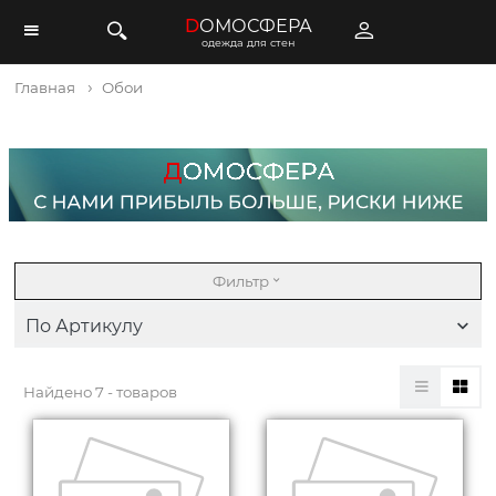
D
ОМОСФЕРА
одежда для стен
Главная
Обои
Фильтр
По Артикулу
Найдено
7 - товаров