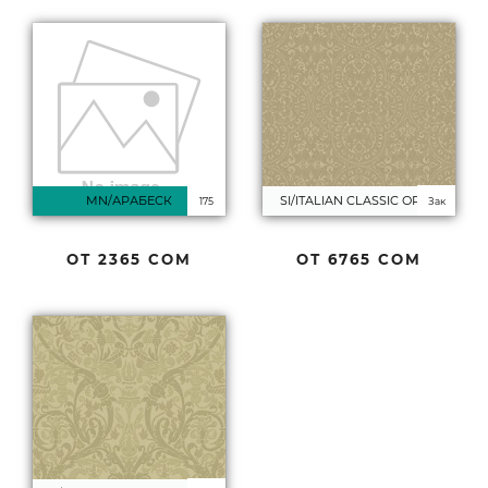
MN/АРАБЕСК
SI/ITALIAN CLASSIC ОРНА
175
Зак
ОТ
2365 СОМ
ОТ
6765 СОМ