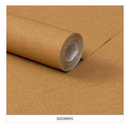
820089RS