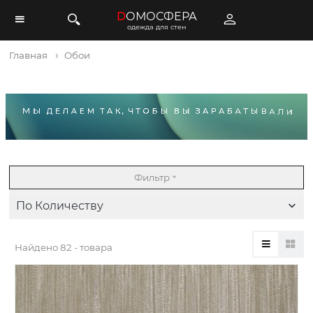
D
ОМОСФЕРА
одежда для стен
Главная
Обои
Фильтр
По Количеству
Найдено
82 - товара