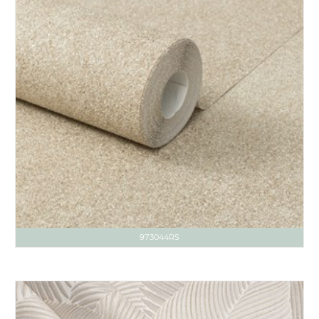
973044RS