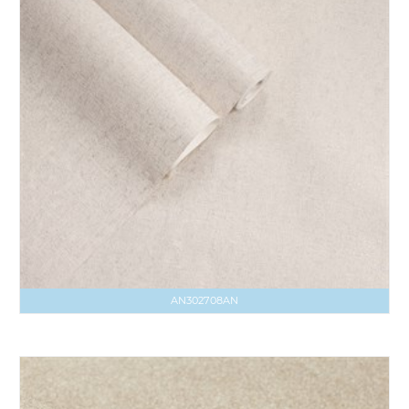
AN302708AN