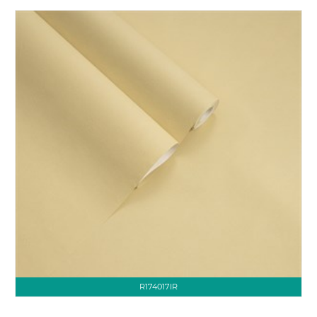
R174017IR