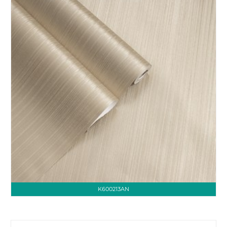
K600213AN