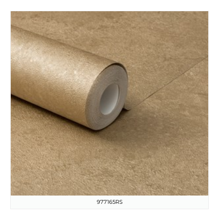
977165RS