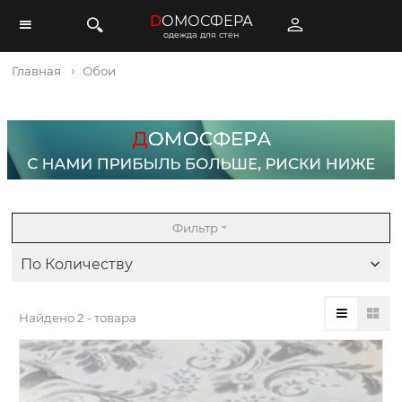
D
ОМОСФЕРА
одежда для стен
Главная
Обои
Фильтр
По Количеству
Найдено
2 - товара