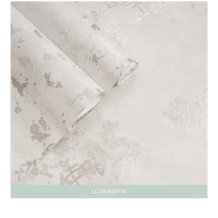
LL090601FW