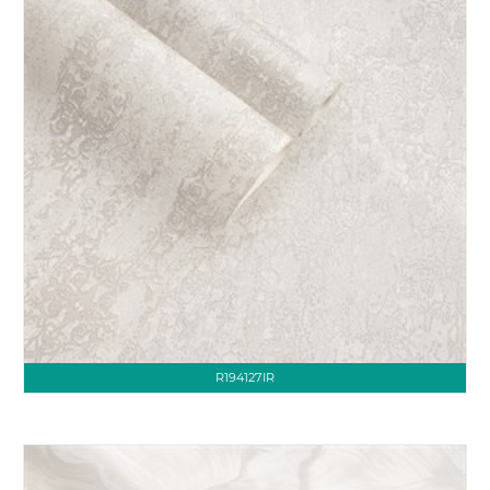
R194127IR