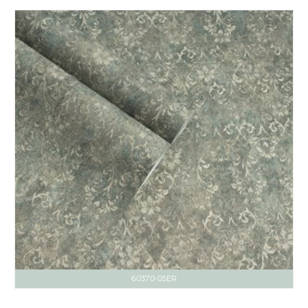
60370-05ER