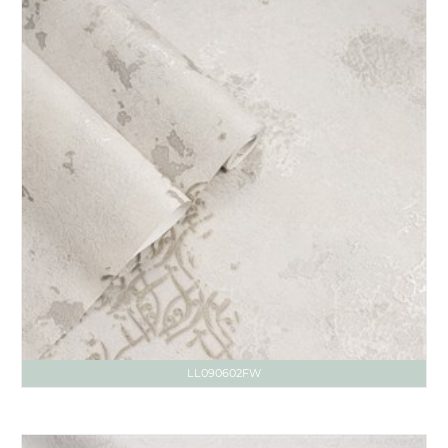
LL090602FW