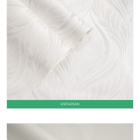
K501401AN