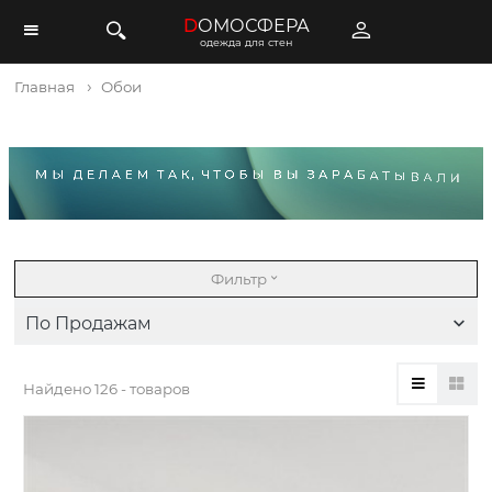
D
ОМОСФЕРА
одежда для стен
Главная
Обои
Фильтр
По Продажам
Найдено
126 - товаров