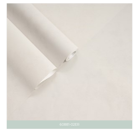
60881-02ER