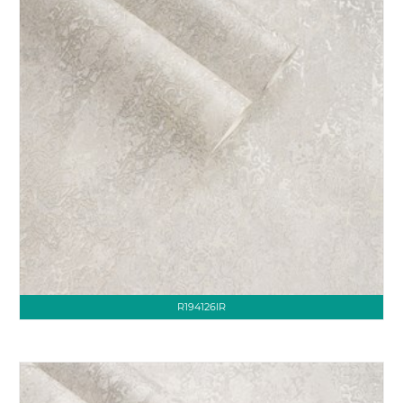
R194126IR