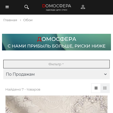
D
ОМОСФЕРА
одежда для стен
Главная
Обои
Фильтр
По Продажам
Найдено
7 - товаров