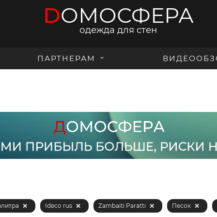
D
ОМОСФЕРА
одежда для стен
ПАРТНЕРАМ
ВИДЕООБЗ
алитра
Ideco rus
Zambaiti Paratti
Песок