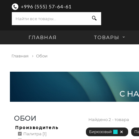
+996 (555) 57-64-61
Поиск
ГЛАВНАЯ
ТОВАРЫ
Главная
Обои
ОБОИ
Найдено
2 - товара
Производитель
Бирюзовый
П
Палитра [1]