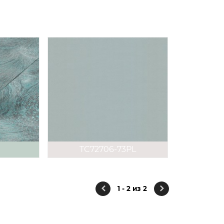
TC72706-73PL
1 - 2 из 2