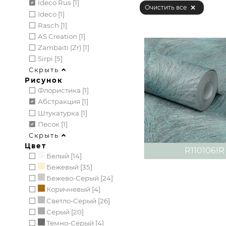
Ideco Rus [1]
Очистить все
Ideco [1]
Rasch [1]
AS Creation [1]
Zambaiti (zr) [1]
Sirpi [5]
Скрыть
Рисунок
Флористика [1]
Абстракция [1]
Штукатурка [1]
Песок [1]
Скрыть
Цвет
R110106IR
Белый [14]
Бежевый [35]
Бежево-Серый [24]
Коричневый [4]
Светло-Серый [26]
Серый [20]
Темно-Серый [4]