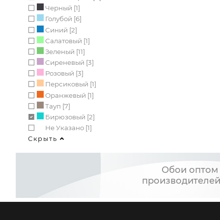
Черный [1]
Голубой [6]
Синий [2]
Салатовый [1]
Зеленый [11]
Сиреневый [3]
Розовый [3]
Персиковый [1]
Оранжевый [1]
Тауп [7]
Бирюзовый [2]
Не Указано [1]
Скрыть
Обои оптом 
производителей