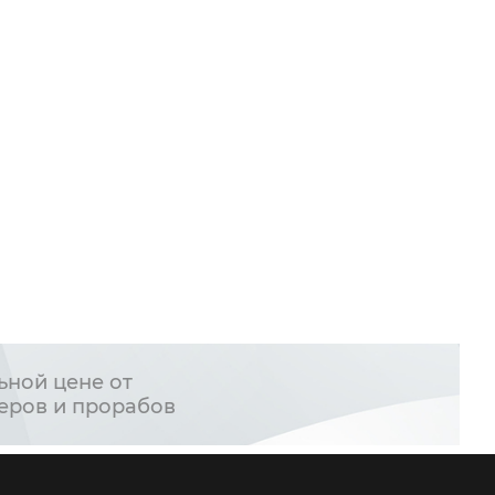
ьной цене от
еров и прорабов