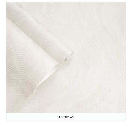
977905RS