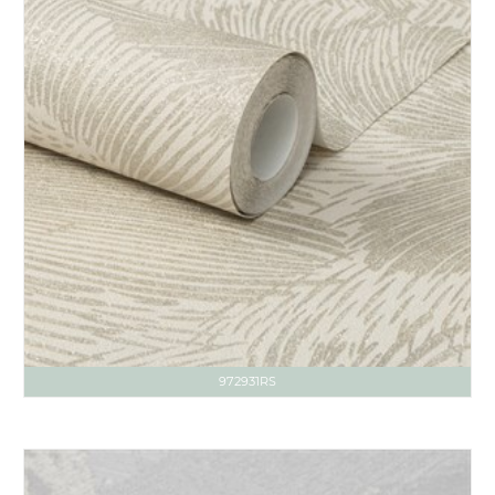
972931RS