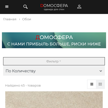
D
ОМОСФЕРА
одежда для стен
Главная
Обои
Фильтр
По Количеству
Найдено
45 - товаров