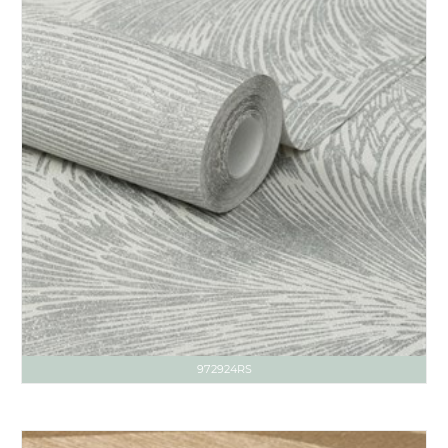
972924RS