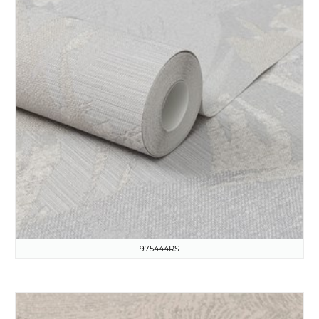
975444RS