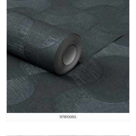
978100RS