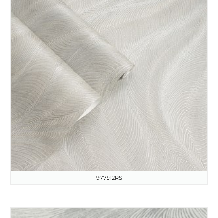
977912RS