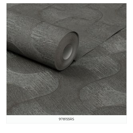
978155RS