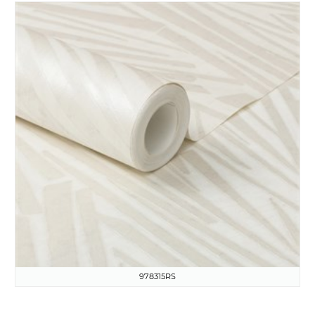
978315RS