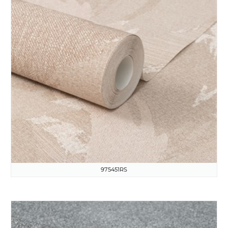
975451RS