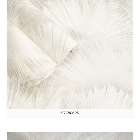
977806RS