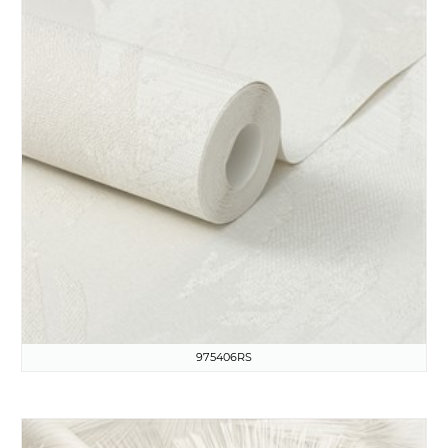
975406RS