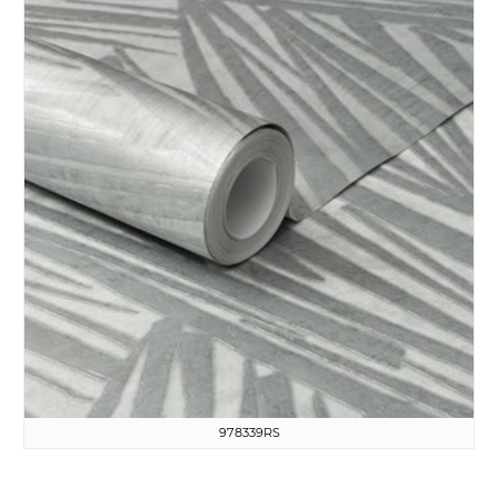
978339RS