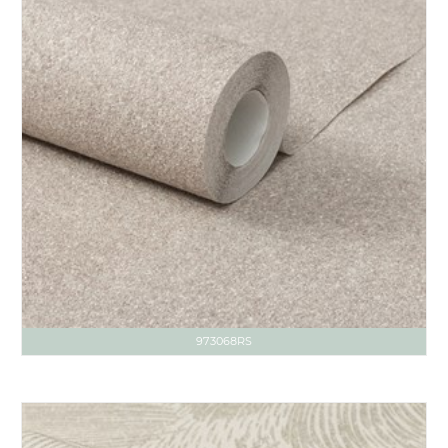
973068RS