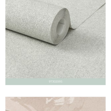
973020RS