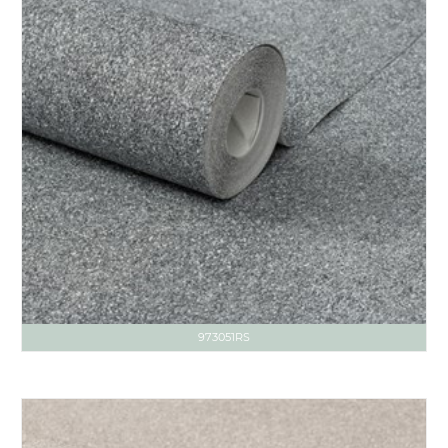
973051RS