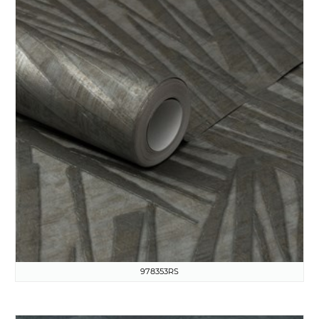
978353RS