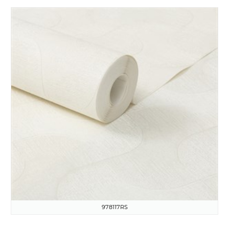
978117RS