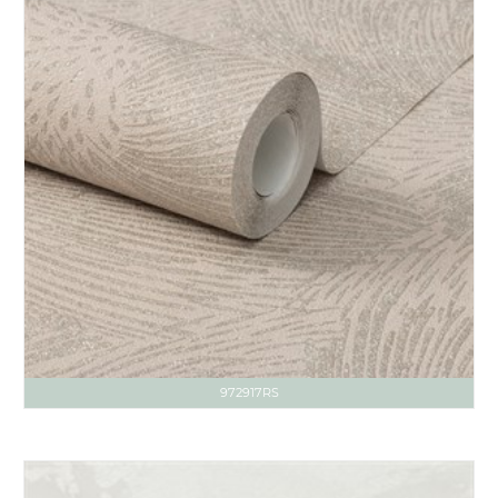
972917RS