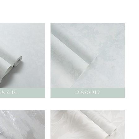
15-41PL
R157013IR