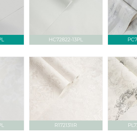
PL
HC72822-13PL
PC7
PL
R172131IR
PL7