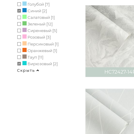
Голубой [7]
Синий [2]
Салатовый [1]
Зеленый [12]
Сиреневый [5]
Розовый [3]
Персиковый [1]
Оранжевый [1]
Тауп [11]
Бирюзовый [2]
Скрыть
HC72427-14