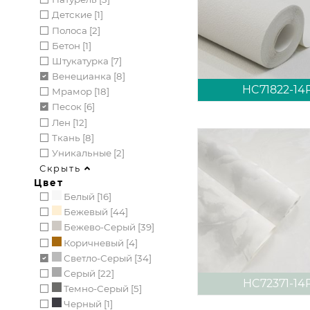
Детские [1]
Полоса [2]
Бетон [1]
Штукатурка [7]
Венецианка [8]
HC71822-14
Мрамор [18]
Песок [6]
Лен [12]
Ткань [8]
Уникальные [2]
Скрыть
Цвет
Белый [16]
Бежевый [44]
Бежево-Серый [39]
Коричневый [4]
Светло-Серый [34]
Серый [22]
HC72371-14
Темно-Серый [5]
Черный [1]