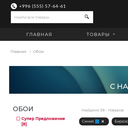
+996 (555) 57-64-61
Поиск
ГЛАВНАЯ
ТОВАРЫ
Главная
Обои
ОБОИ
Найдено
38 - товаров
Супер Предложение
Синий
Бирюз
[8]