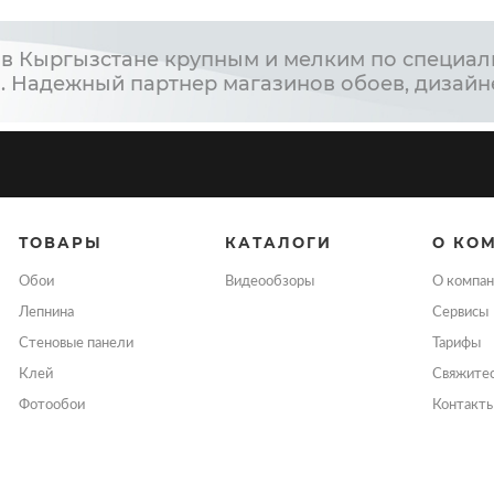
в Кыргызстане крупным и мелким по специал
. Надежный партнер магазинов обоев, дизайн
ТОВАРЫ
КАТАЛОГИ
О КО
Обои
Видеообзоры
О компан
Лепнина
Сервисы
Стеновые панели
Тарифы
Клей
Свяжитес
Фотообои
Контакт