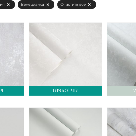
ия
Венецианка
Очистить все
PL
R194013IR
7