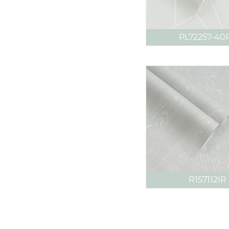
PL72257-40
R157112IR