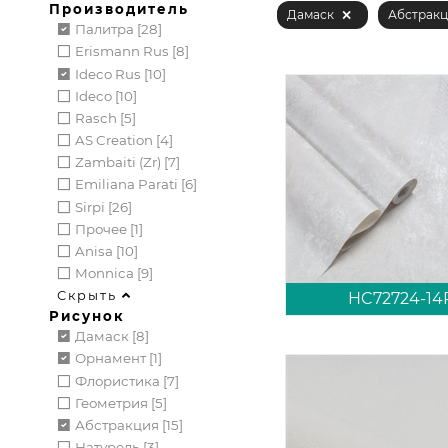
Производитель
Дамаск
Абстракц
Палитра [28]
Erismann Rus [8]
Ideco Rus [10]
Ideco [10]
Rasch [5]
AS Creation [4]
Zambaiti (zr) [7]
Emiliana Parati [6]
Sirpi [26]
Прочее [1]
Anisa [10]
Monnica [9]
Скрыть
HC72724-14
Рисунок
Дамаск [8]
Орнамент [1]
Флористика [7]
Геометрия [5]
Абстракция [15]
Натурель [3]