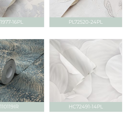
1977-16PL
PL72520-24PL
110119IR
HC72491-14PL