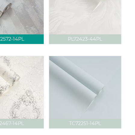
2572-14PL
PL72423-44PL
2467-14PL
TC72251-14PL