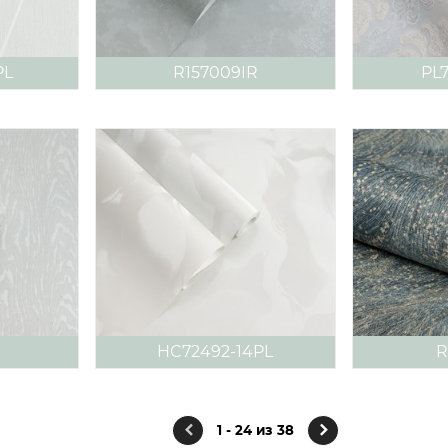
PL
R157009IR
PL7
HC72492-14PL
R
1 - 24 из 38