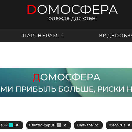
D
ОМОСФЕРА
одежда для стен
ПАРТНЕРАМ
ВИДЕООБЗ
овый
Светло-серый
Палитра
Ideco rus