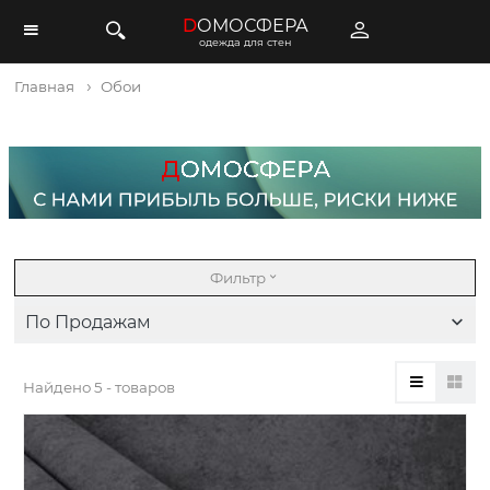
D
ОМОСФЕРА
одежда для стен
Главная
Обои
Фильтр
По Продажам
Найдено
5 - товаров