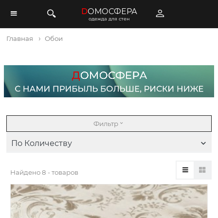
D
ОМОСФЕРА
одежда для стен
Главная
Обои
Фильтр
По Количеству
Найдено
8 - товаров