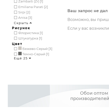
Zambaiti (zr) [1]
Emiliana Parati [2]
Ваш запрос не дал 
Sirpi [2]
Anisa [3]
Возможно, вы пришл
Скрыть
Рисунок
Если у вас возникл
Флористика [1]
Штукатурка [1]
Цвет
Бежево-Серый [3]
Темно-Серый [1]
Ещё 25
Обои оптом 
производителей