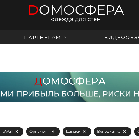
D
ОМОСФЕРА
одежда для стен
ПАРТНЕРАМ
ВИДЕООБЗ
ineWall
Орнамент
Дамаск
Венецианка