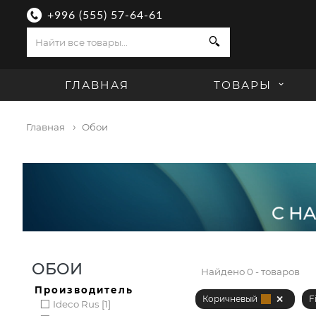
+996 (555) 57-64-61
Поиск
ГЛАВНАЯ
ТОВАРЫ
Главная
Обои
ОБОИ
Найдено
0 - товаров
Производитель
Коричневый
F
Ideco Rus [1]