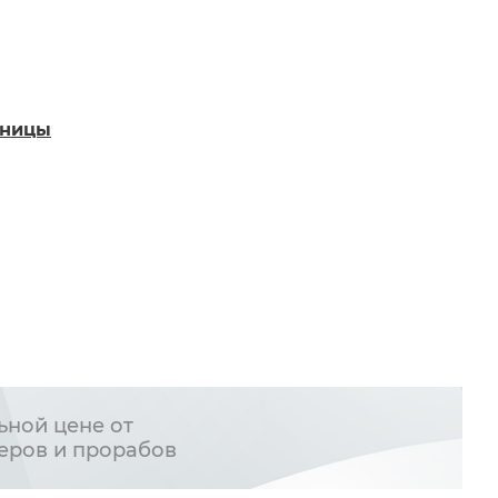
аницы
ьной цене от
еров и прорабов