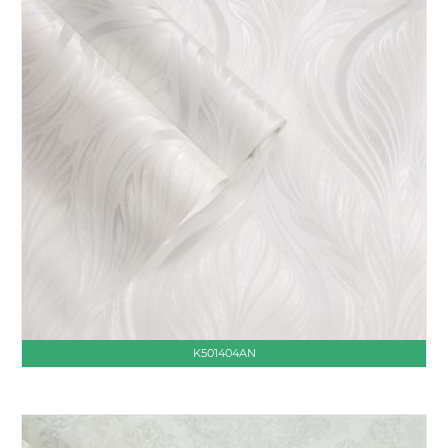
K501404AN