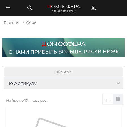
D
ОМОСФЕРА
одежда для стен
Главная
Обои
Фильтр
По Артикулу
Найдено
13 - товаров