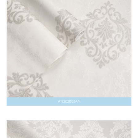
AN302803AN