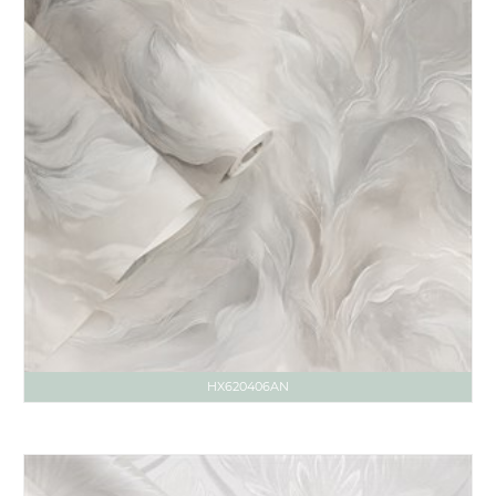
HX620406AN