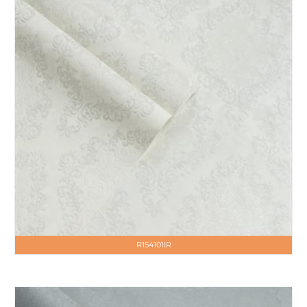
R154101IR