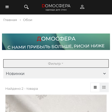
D
ОМОСФЕРА
одежда для стен
Главная
Обои
Фильтр
Новинки
Найдено
2 - товара