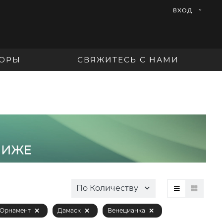
ВХОД
ОРЫ
СВЯЖИТЕСЬ С НАМИ
По Количеству
Орнамент
Дамаск
Венецианка