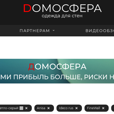
D
ОМОСФЕРА
одежда для стен
ПАРТНЕРАМ
ВИДЕООБЗ
етло-серый
Anisa
Ideco rus
FineWall