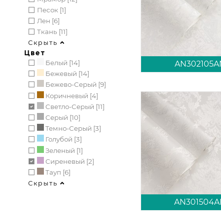
Песок [1]
Лен [6]
Ткань [11]
Скрыть
Цвет
Белый [14]
AN302105A
Бежевый [14]
Бежево-Серый [9]
Коричневый [4]
Светло-Серый [11]
Серый [10]
Темно-Серый [3]
Голубой [3]
Зеленый [1]
Сиреневый [2]
Тауп [6]
Скрыть
AN301504A