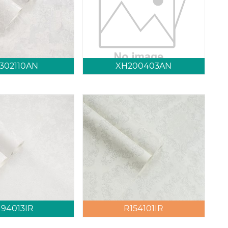
302110AN
XH200403AN
194013IR
R154101IR