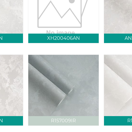
N
XH200406AN
AN
N
R157009IR
R