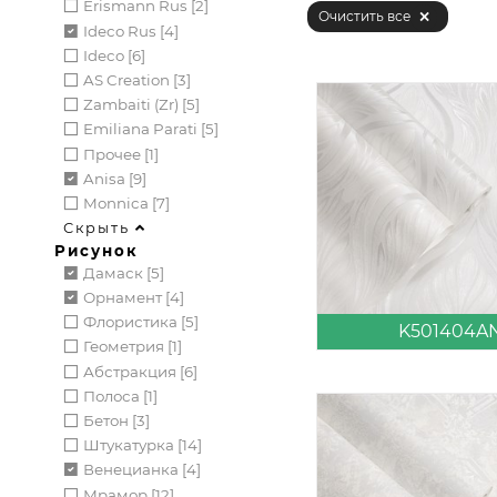
Erismann Rus [2]
Очистить все
Ideco Rus [4]
Ideco [6]
AS Creation [3]
Zambaiti (zr) [5]
Emiliana Parati [5]
Прочее [1]
Anisa [9]
Monnica [7]
Скрыть
Рисунок
Дамаск [5]
Орнамент [4]
Флористика [5]
K501404A
Геометрия [1]
Абстракция [6]
Полоса [1]
Бетон [3]
Штукатурка [14]
Венецианка [4]
Мрамор [12]