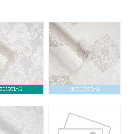
301501AN
AN302803AN