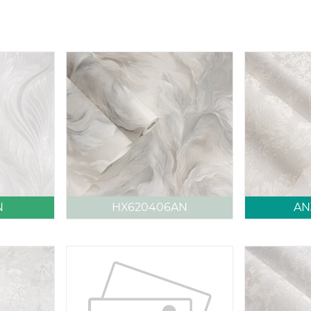
N
HX620406AN
AN