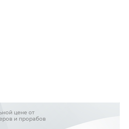
ьной цене от
еров и прорабов