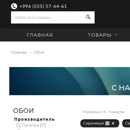
+996 (555) 57-64-61
Поиск
ГЛАВНАЯ
ТОВАРЫ
Главная
Обои
ОБОИ
Найдено
13 - товаров
Производитель
Сиреневый
Св
Палитра [17]