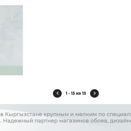
1 - 13 из 13
в Кыргызстане крупным и мелким по специал
. Надежный партнер магазинов обоев, дизайн