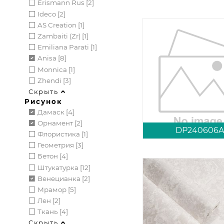
Erismann Rus [2]
Ideco [2]
AS Creation [1]
Zambaiti (zr) [1]
Emiliana Parati [1]
Anisa [8]
Monnica [1]
Zhendi [3]
Скрыть
Рисунок
Дамаск [4]
Орнамент [2]
DP240606
Флористика [1]
Геометрия [3]
Бетон [4]
Штукатурка [12]
Венецианка [2]
Мрамор [5]
Лен [2]
Ткань [4]
Скрыть