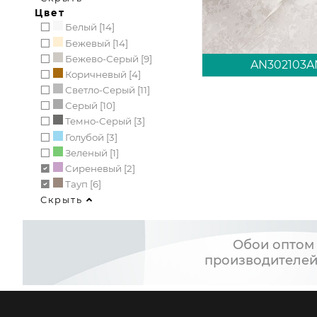
Цвет
Белый [14]
Бежевый [14]
Бежево-Серый [9]
AN302103A
Коричневый [4]
Светло-Серый [11]
Серый [10]
Темно-Серый [3]
Голубой [3]
Зеленый [1]
Сиреневый [2]
Тауп [6]
Скрыть
Обои оптом 
производителей