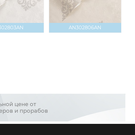
302803AN
AN302806AN
ьной цене от
еров и прорабов