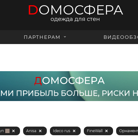
D
ОМОСФЕРА
одежда для стен
ПАРТНЕРАМ
ВИДЕООБЗ
уп
Anisa
Ideco rus
FineWall
Орнамен