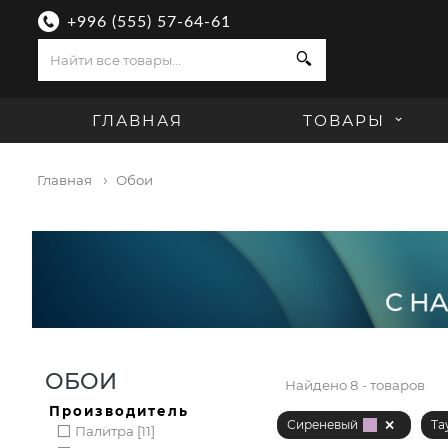
+996 (555) 57-64-61
Поиск
ГЛАВНАЯ
ТОВАРЫ
Главная
Обои
ОБОИ
Найдено
8 - товаров
Производитель
Сиреневый
Та
Палитра [11]