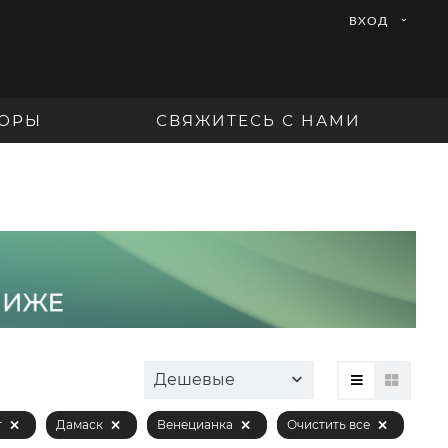
ВХОД
ОРЫ
СВЯЖИТЕСЬ С НАМИ
Дешевые
т
Дамаск
Венецианка
Очистить все