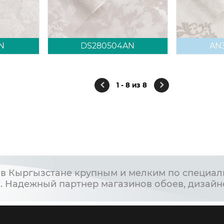
N
DS280504AN
AN
1 - 8 из 8
в Кыргызстане крупным и мелким по специал
. Надежный партнер магазинов обоев, дизайн