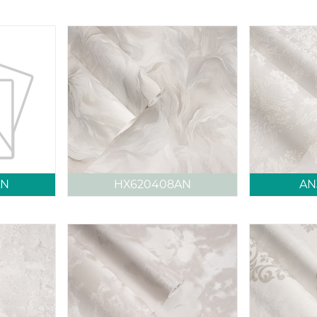
AN
HX620408AN
AN