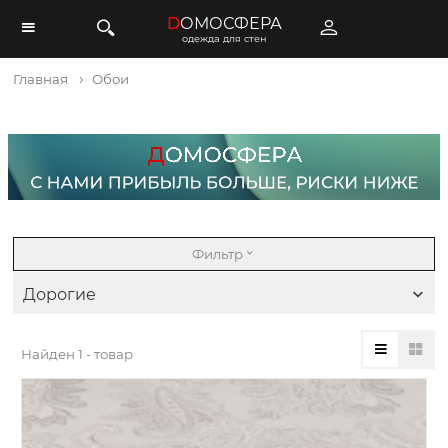
D
ОМОСФЕРА
одежда для стен
Главная
Обои
Фильтр
Дорогие
Найден
1 - товар