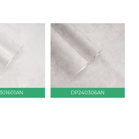
301601AN
DP240306AN