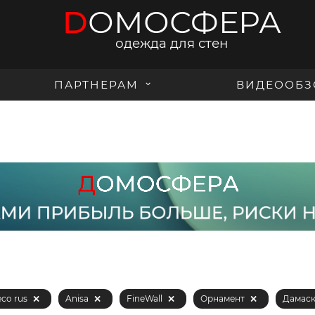
D
ОМОСФЕРА
одежда для стен
ПАРТНЕРАМ
ВИДЕООБЗ
eco rus
Anisa
FineWall
Орнамент
Дамас