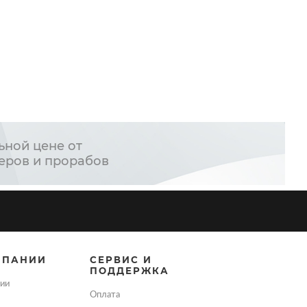
ьной цене от
еров и прорабов
МПАНИИ
СЕРВИС И
ПОДДЕРЖКА
ии
Оплата