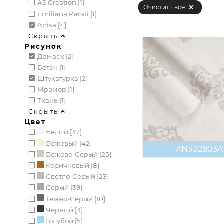
AS Creation [1]
Очистить все
Emiliana Parati [1]
Anisa [4]
Скрыть
Рисунок
Дамаск [2]
Бетон [1]
Штукатурка [2]
Мрамор [1]
Ткань [1]
Скрыть
Цвет
Белый [37]
Бежевый [42]
AN302803
Бежево-Серый [25]
Коричневый [8]
Светло-Серый [23]
Серый [39]
Темно-Серый [10]
Черный [3]
Голубой [5]