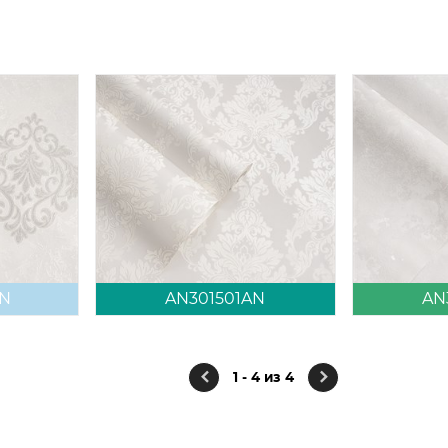
AN
AN301501AN
AN
1 - 4 из 4