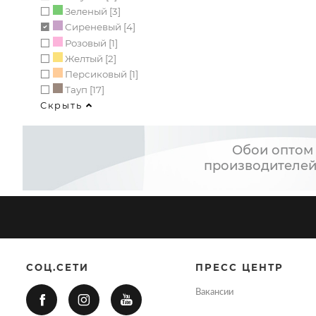
Зеленый [3]
Сиреневый [4]
Розовый [1]
Желтый [2]
Персиковый [1]
Тауп [17]
Скрыть
Обои оптом 
производителей
СОЦ.СЕТИ
ПРЕСС ЦЕНТР
Вакансии