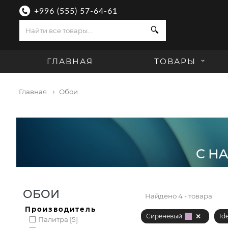
+996 (555) 57-64-61
Поиск
ГЛАВНАЯ
ТОВАРЫ
Главная
Обои
ОБОИ
Найдено
4 - товара
Производитель
Сиреневый
Id
Палитра [5]