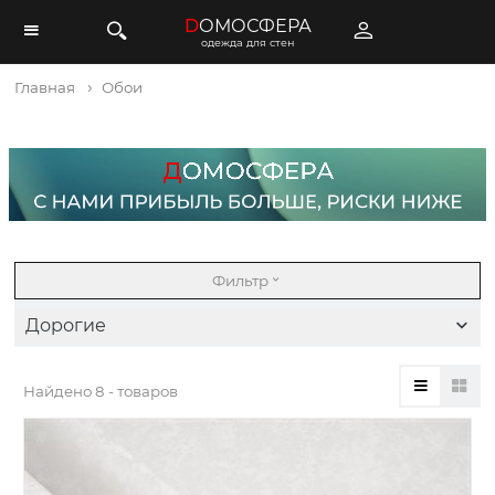
D
ОМОСФЕРА
одежда для стен
Главная
Обои
Фильтр
Дорогие
Найдено
8 - товаров