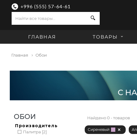
+996 (555) 57-64-61
Поиск
ГЛАВНАЯ
ТОВАРЫ
Главная
Обои
ОБОИ
Найдено
0 - товаров
Производитель
Сиреневый
An
Палитра [2]