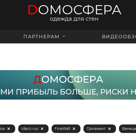
D
ОМОСФЕРА
одежда для стен
ПАРТНЕРАМ
ВИДЕООБЗ
isa
Ideco rus
FineWall
Орнамент
Венеци