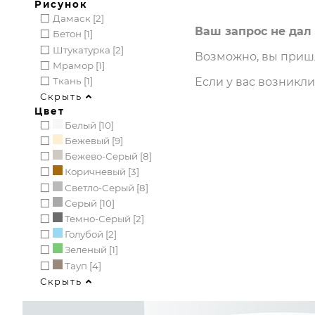
Рисунок
Дамаск [2]
Ваш запрос не дал 
Бетон [1]
Штукатурка [2]
Возможно, вы пришл
Мрамор [1]
Ткань [1]
Если у вас возникл
Скрыть
Цвет
Белый [10]
Бежевый [9]
Бежево-Серый [8]
Коричневый [3]
Светло-Серый [8]
Серый [10]
Темно-Серый [2]
Голубой [2]
Зеленый [1]
Тауп [4]
Скрыть