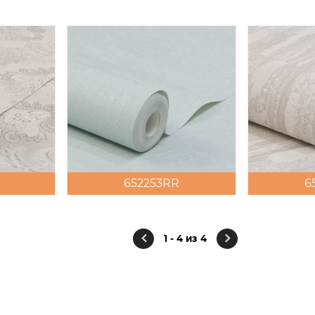
652253RR
6
1 - 4 из 4