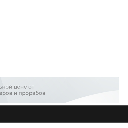
ьной цене от
еров и прорабов