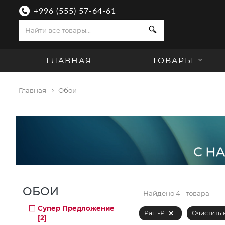
+996 (555) 57-64-61
Поиск
ГЛАВНАЯ
ТОВАРЫ
Главная
Обои
ОБОИ
Найдено
4 - товара
Супер Предложение
Раш-Р
Очистить 
[2]