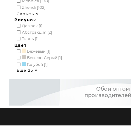
Monnica [188]
Zhendi [102]
Скрыть
Рисунок
Дамаск [1]
Абстракция [2]
Ткань [1]
Цвет
Бежевый [1]
Бежево-Серый [1]
Голубой [1]
Ещё 25
Обои оптом 
производителей