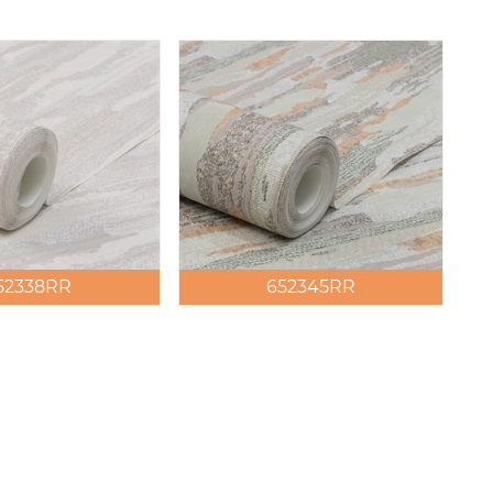
52338RR
652345RR