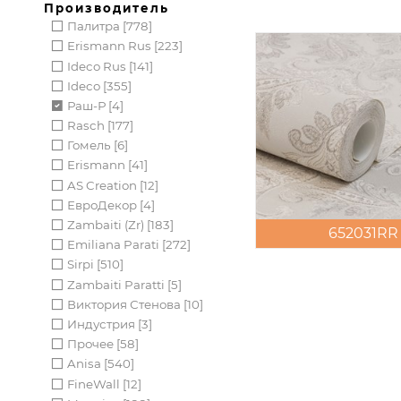
Производитель
Палитра [778]
Erismann Rus [223]
Ideco Rus [141]
Ideco [355]
Раш-Р [4]
Rasch [177]
Гомель [6]
Erismann [41]
AS Creation [12]
ЕвроДекор [4]
Zambaiti (zr) [183]
652031RR
Emiliana Parati [272]
Sirpi [510]
Zambaiti Paratti [5]
Виктория Стенова [10]
Индустрия [3]
Прочее [58]
Anisa [540]
FineWall [12]