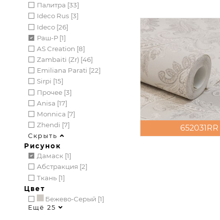
Палитра [33]
Ideco Rus [3]
Ideco [26]
Раш-Р [1]
AS Creation [8]
Zambaiti (zr) [46]
Emiliana Parati [22]
Sirpi [15]
Прочее [3]
Anisa [17]
Monnica [7]
Zhendi [7]
652031RR
Скрыть
Рисунок
Дамаск [1]
Абстракция [2]
Ткань [1]
Цвет
Бежево-Серый [1]
Ещё 25