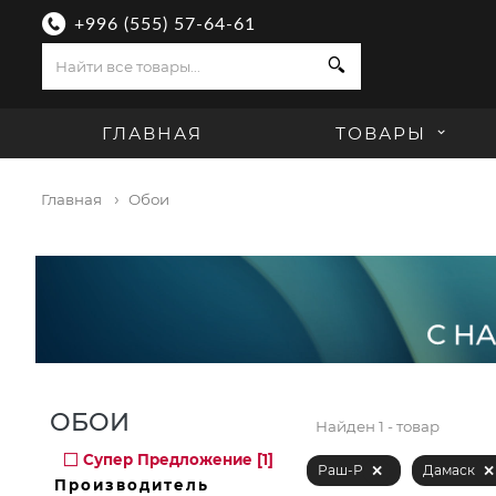
+996 (555) 57-64-61
Поиск
ГЛАВНАЯ
ТОВАРЫ
Главная
Обои
ОБОИ
Найден
1 - товар
Супер Предложение [1]
Раш-Р
Дамаск
Производитель