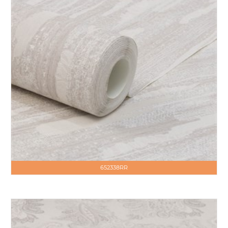
652338RR