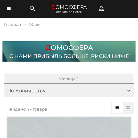
D
ОМОСФЕРА
одежда для стен
Главная
Обои
Фильтр
По Количеству
Найдено
4 - товара