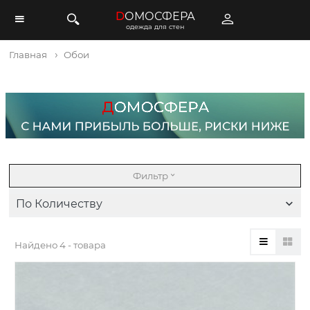
D
ОМОСФЕРА
одежда для стен
Главная
Обои
Фильтр
По Количеству
Найдено
4 - товара