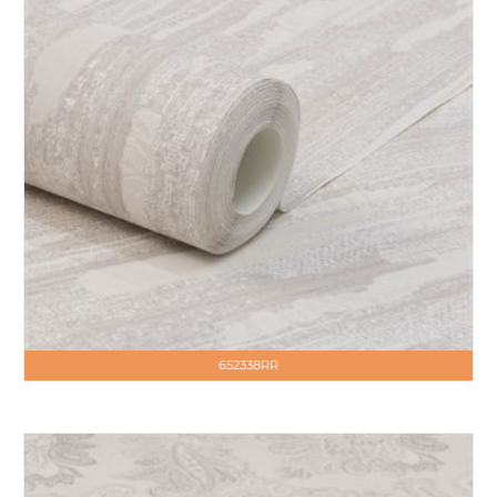
652338RR