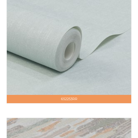
652253RR