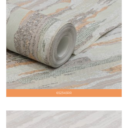
652345RR