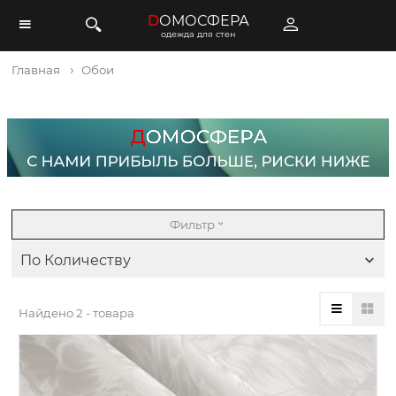
D
ОМОСФЕРА
одежда для стен
Главная
Обои
Фильтр
По Количеству
Найдено
2 - товара