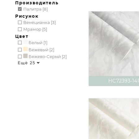
Производитель
Палитра [8]
Рисунок
Венецианка [3]
Мрамор [5]
Цвет
Белый [1]
Бежевый [2]
Бежево-Серый [2]
Ещё 25
HC72393-14