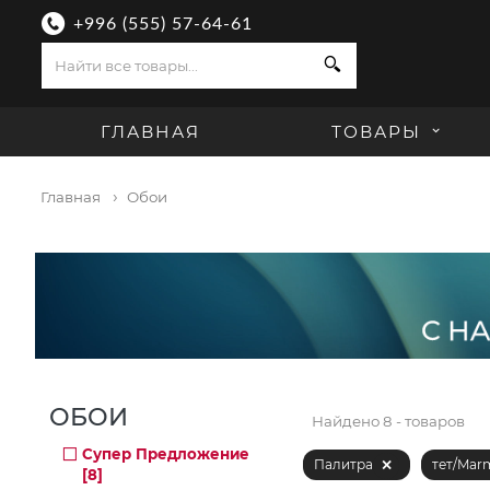
+996 (555) 57-64-61
Поиск
ГЛАВНАЯ
ТОВАРЫ
Главная
Обои
ОБОИ
Найдено
8 - товаров
Супер Предложение
Палитра
тет/Mar
[8]