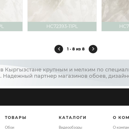
PL
HC72393-11PL
HC7
1 - 8 из 8
в Кыргызстане крупным и мелким по специал
. Надежный партнер магазинов обоев, дизайн
ТОВАРЫ
КАТАЛОГИ
О КО
Обои
Видеообзоры
О компан