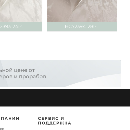
2393-24PL
HC72394-28PL
ьной цене от
еров и прорабов
МПАНИИ
СЕРВИС И
ПОДДЕРЖКА
ии