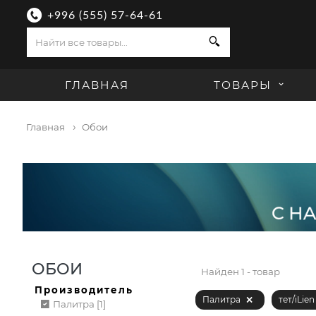
+996 (555) 57-64-61
Поиск
ГЛАВНАЯ
ТОВАРЫ
Главная
Обои
ОБОИ
Найден
1 - товар
Производитель
Палитра
тет/iLie
Палитра [1]