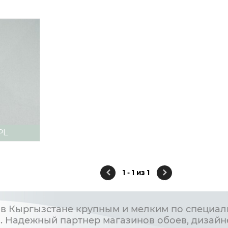
PL
1 - 1 из 1
в Кыргызстане крупным и мелким по специал
. Надежный партнер магазинов обоев, дизайн