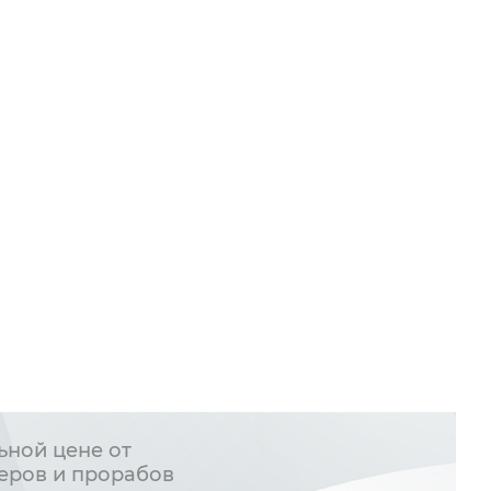
ьной цене от
еров и прорабов