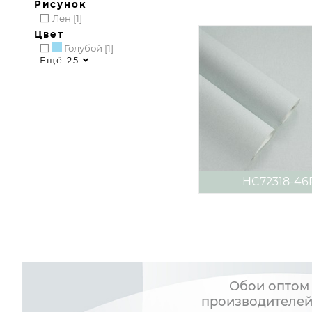
Рисунок
Лен [1]
Цвет
Голубой [1]
Ещё 25
HC72318-46
Обои оптом 
производителей