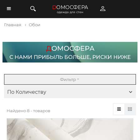
D
ОМОСФЕРА
одежда для стен
Главная
Обои
Фильтр
По Количеству
Найдено
8 - товаров