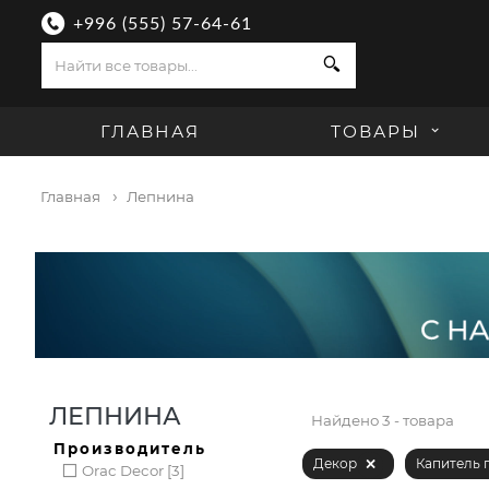
+996 (555) 57-64-61
Поиск
ГЛАВНАЯ
ТОВАРЫ
Главная
Лепнина
ЛЕПНИНА
Найдено
3 - товара
Производитель
Декор
Капитель
Orac Decor [3]