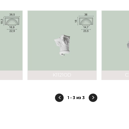
K1121OD
C
1 - 3 из 3