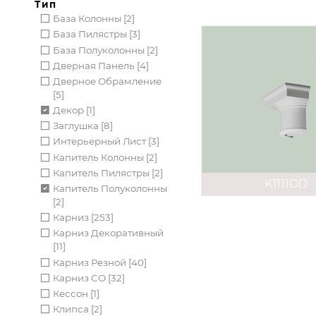
Тип
База Колонны [2]
База Пилястры [3]
База Полуколонны [2]
Дверная Панель [4]
Дверное Обрамление
[5]
Декор [1]
Заглушка [8]
Интерьерный Лист [3]
Капитель Колонны [2]
Капитель Пилястры [2]
K1111OD
Капитель Полуколонны
[2]
Карниз [253]
Карниз Декоративный
[11]
Карниз Резной [40]
Карниз СО [32]
Кессон [1]
Клипса [2]