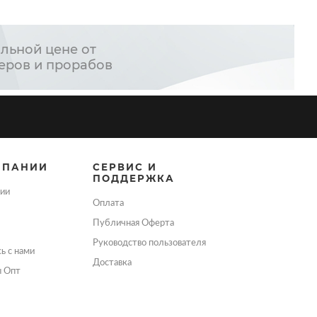
льной цене от
еров и прорабов
МПАНИИ
СЕРВИС И
ПОДДЕРЖКА
ии
Оплата
Публичная Оферта
Руководство пользователя
ь с нами
Доставка
ы Опт