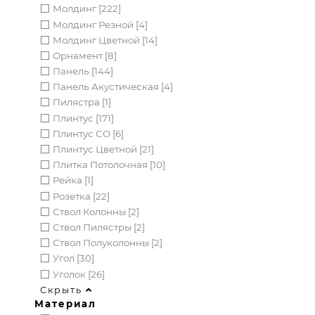
Молдинг [222]
Молдинг Резной [4]
Молдинг Цветной [14]
Орнамент [8]
Панель [144]
Панель Акустическая [4]
Пилястра [1]
Плинтус [171]
Плинтус СО [6]
Плинтус Цветной [21]
Плитка Потолочная [10]
Рейка [1]
Розетка [22]
Ствол Колонны [2]
Ствол Пилястры [2]
Ствол Полуколонны [2]
Угол [30]
Уголок [26]
Скрыть
Материал