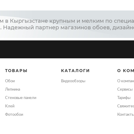
м в Кыргызстане крупным и мелким по специа
. Надежный партнер магазинов обоев, дизайн
ТОВАРЫ
КАТАЛОГИ
О КО
Обои
Видеообзоры
О компан
Лепнина
Сервисы
Стеновые панели
Тарифы
Клей
Свяжитес
Фотообои
Контакт