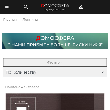
D
ОМОСФЕРА
одежда для стен
Главная
Лепнина
Фильтр
По Количеству
Найдено
43 - товара