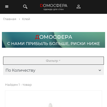
D
ОМОСФЕРА
одежда для стен
Главная
Клей
Фильтр
По Количеству
Найден
1 - товар